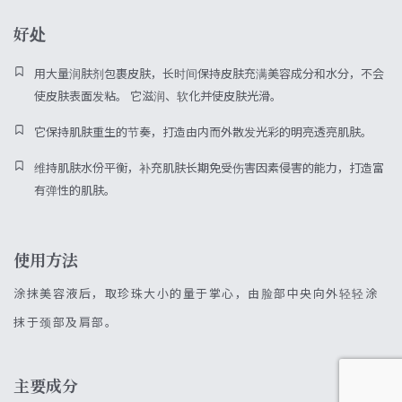
好处
用大量润肤剂包裹皮肤，长时间保持皮肤充满美容成分和水分，不会
使皮肤表面发粘。 它滋润、软化并使皮肤光滑。
它保持肌肤重生的节奏，打造由内而外散发光彩的明亮透亮肌肤。
维持肌肤水份平衡，补充肌肤长期免受伤害因素侵害的能力，打造富
有弹性的肌肤。
使用方法
涂抹美容液后，取珍珠大小的量于掌心，由脸部中央向外轻轻涂
抹于颈部及肩部。
主要成分