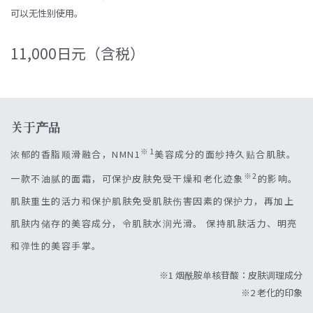
可以无性别使用。
11,000日元（含税）
关于产品
※1
浓郁的香脂顺滑融合，NMN1
美容成分的面纱持久贴合肌肤。
※2
一款不油腻的面霜，可保护皮肤免受干燥和老化迹象
的影响。
肌肤重生的活力和保护肌肤免受肌肤伤害因素的保护力，再加上
肌肤内储存的美容成分，令肌肤水润光滑。 保持肌肤活力、明亮
和弹性的美容手掌。
※1 烟酰胺单核苷酸：皮肤调理成分
※2 老化的印象