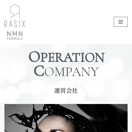
コ
ン
テ
ン
ツ
O
PERATION
へ
ス
C
OMPANY
キ
ッ
プ
運営会社