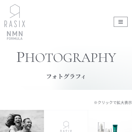
コ
ン
テ
ン
ツ
P
HOTOGRAPHY
へ
ス
キ
フォトグラフィ
ッ
プ
※クリックで拡大表示